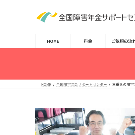
コ
ナ
ン
ビ
テ
ゲ
ン
ー
ツ
シ
HOME
料金
ご依頼の流
へ
ョ
ス
ン
キ
に
ッ
移
プ
動
HOME
全国障害年金サポートセンター
三重県の障害