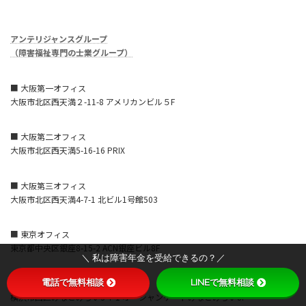
アンテリジャンスグループ
（障害福祉専門の士業グループ）
■ 大阪第一オフィス
大阪市北区西天満２-11-8 アメリカンビル５F
■ 大阪第二オフィス
大阪市北区西天満5-16-16 PRIX
■ 大阪第三オフィス
大阪市北区西天満4-7-1 北ビル1号館503
■ 東京オフィス
東京都中央区銀座8-15-2 ACN銀座ビル8F
＼ 私は障害年金を受給できるの？／
電話で無料相談
LINEで無料相談
■ 横浜営業所
横浜市西区みなとみらい3-7-1 オーシャンゲートみなとみらい8F