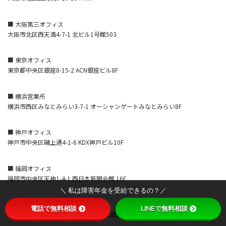
■ 大阪第三オフィス
大阪市北区西天満4-7-1 北ビル1号館503
■ 東京オフィス
東京都中央区銀座8-15-2 ACN銀座ビル8F
■ 横浜営業所
横浜市西区みなとみらい3-7-1 オーシャンゲートみなとみらい8F
■ 神戸オフィス
神戸市中央区磯上通4-1-6 KDX神戸ビル10F
■ 福岡オフィス
福岡市中央区天神1-4-1 西日本新聞会館 16F
＼ 私は障害年金を受給できるの？／
■ 札幌オフィス
電話で無料相談
LINEで無料相談
札幌市中央区北5条西6丁目1番地 北海道通信ビル9F