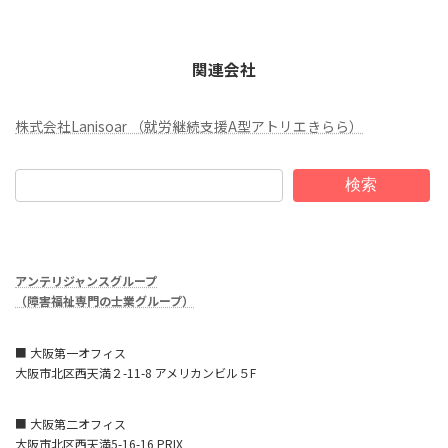
関連会社
株式会社Lanisoar （就労継続支援A型アトリエきらら）
検索
アンテリジャンスグループ
（障害福祉専門の士業グループ）
■ 大阪第一オフィス
大阪市北区西天満２-11-8 アメリカンビル５F
■ 大阪第二オフィス
大阪市北区西天満5-16-16 PRIX