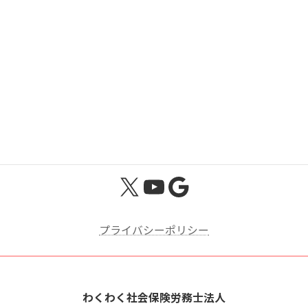
松阪 （まつさか） 年金事務所の管轄区域
松阪市 多気郡
X
YouTube
Google
プライバシーポリシー
わくわく社会保険労務士法人