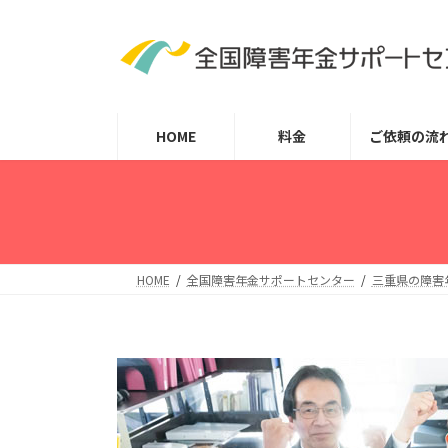
コ
ナ
ン
ビ
テ
ゲ
ン
ー
ツ
シ
HOME
料金
ご依頼の流
へ
ョ
ス
ン
キ
に
ッ
移
プ
動
HOME
全国障害年金サポートセンター
三重県の障害