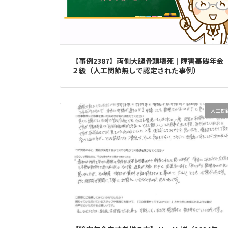
【事例2387】両側大腿骨頭壊死｜障害基礎年金
２級（人工関節無しで認定された事例）
人工関