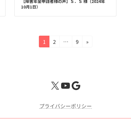
【障害年金申請者様の声】Ｓ．Ｓ 様（2024年
10月1日）
固
固
固
1
2
…
9
»
定
定
定
ペ
ペ
ペ
ー
ー
ー
ジ
ジ
ジ
X
YouTube
Google
プライバシーポリシー