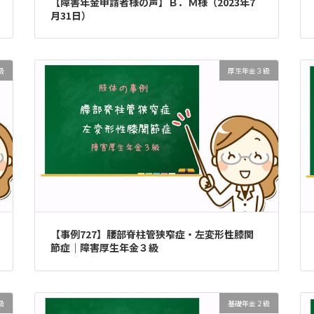
【障害年金申請者様の声】Ｂ．Ｍ様（2023年7
月31日）
級
厚生年金３級
【事例727】腰部脊柱管狭窄症・左変形性膝関
節症｜障害厚生年金３級
級
基礎年金２級