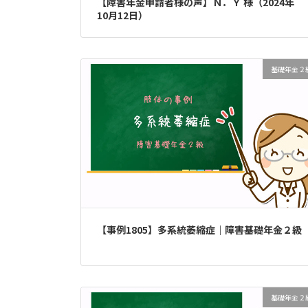
【障害年金申請者様の声】Ｎ．Ｙ 様（2024年
10月12日）
基礎年金２
【事例1805】多系統萎縮症｜障害基礎年金２級
基礎年金２