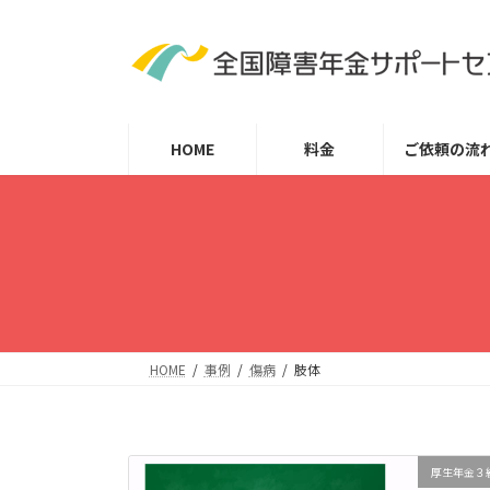
コ
ナ
ン
ビ
テ
ゲ
ン
ー
ツ
シ
HOME
料金
ご依頼の流
へ
ョ
ス
ン
キ
に
ッ
移
プ
動
HOME
事例
傷病
肢体
厚生年金３