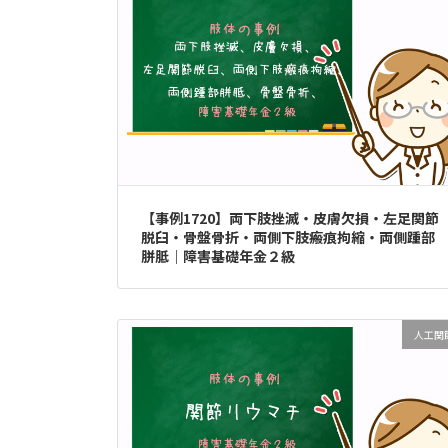
【事例1720】両下肢挫滅・皮膚欠損・左足関節
脱臼・骨盤骨折・両側下肢瘢痕拘縮・両側踵部
胼胝｜障害基礎年金２級
人工関