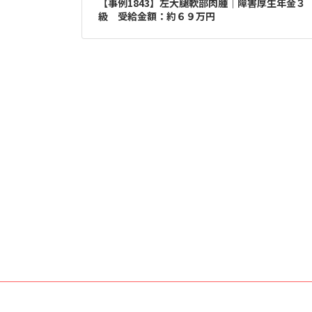
【事例1843】左大腿軟部肉腫｜障害厚生年金３
級 受給金額：約６９万円
投
稿
の
ペ
ー
ジ
送