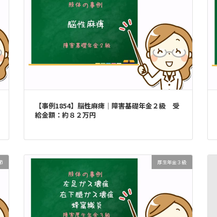
【事例1854】脳性麻痺｜障害基礎年金２級 受
給金額：約８２万円
節
厚生年金３級