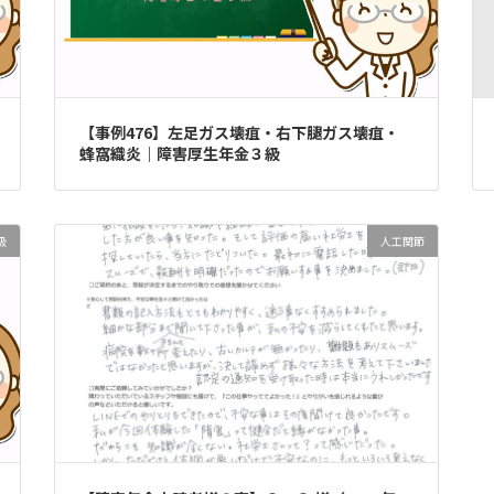
【事例476】左足ガス壊疽・右下腿ガス壊疽・
蜂窩織炎｜障害厚生年金３級
級
人工関節