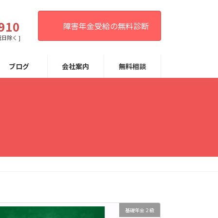
。
910
障害年金受給の無料診断
祝日除く ]
ブログ
会社案内
無料相談
基礎年金２級