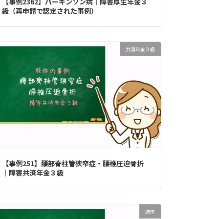
【事例2362】パーキンソン病｜障害厚生年金３
級（再申請で認定された事例）
共済年金３級
【事例251】腰部脊柱管狭窄症・腰椎圧迫骨折
｜障害共済年金３級
肢体