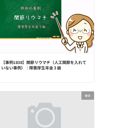
【事例1838】関節リウマチ（人工関節を入れて
いない事例）｜障害厚生年金３級
肢体