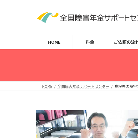
コ
ナ
ン
ビ
テ
ゲ
ン
ー
ツ
シ
HOME
料金
ご依頼の流
へ
ョ
ス
ン
キ
に
ッ
移
プ
動
HOME
全国障害年金サポートセンター
島根県の障害