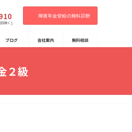
。
910
障害年金受給の無料診断
祝日除く ]
ブログ
会社案内
無料相談
金２級