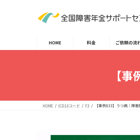
コ
ナ
ン
ビ
テ
ゲ
ン
ー
ツ
シ
HOME
料金
ご依頼の流
へ
ョ
ス
ン
キ
に
ッ
移
【事
プ
動
HOME
ICD10コード
F3
【事例833】うつ病｜障