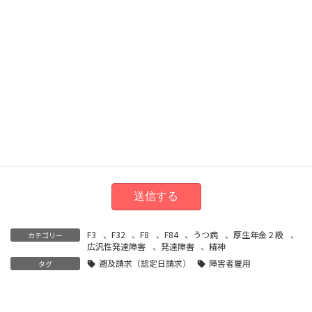
現在
生活
保護
を受
受給していない
受給している
給し
てい
ます
か？
F3
、
F32
、
F8
、
F84
、
うつ病
、
厚生年金２級
、
カテゴリー
広汎性発達障害
、
発達障害
、
精神
遡及請求（認定日請求）
障害者雇用
タグ