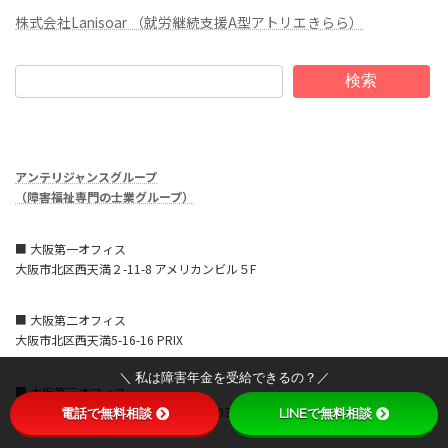
株式会社Lanisoar （就労継続支援A型アトリエきらら）
検索
アンテリジャンスグループ
（障害福祉専門の士業グループ）
■ 大阪第一オフィス
大阪市北区西天満２-11-8 アメリカンビル５F
■ 大阪第二オフィス
大阪市北区西天満5-16-16 PRIX
＼ 私は障害年金を受給できるの？／
■ 大阪第三オフィス
大阪市北区西天満4-7-1 北ビル1号館503
電話で無料相談
LINEで無料相談