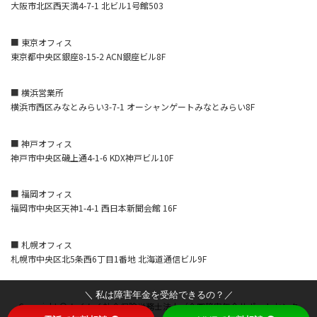
大阪市北区西天満4-7-1 北ビル1号館503
■ 東京オフィス
東京都中央区銀座8-15-2 ACN銀座ビル8F
■ 横浜営業所
横浜市西区みなとみらい3-7-1 オーシャンゲートみなとみらい8F
■ 神戸オフィス
神戸市中央区磯上通4-1-6 KDX神戸ビル10F
■ 福岡オフィス
福岡市中央区天神1-4-1 西日本新聞会館 16F
■ 札幌オフィス
札幌市中央区北5条西6丁目1番地 北海道通信ビル9F
＼ 私は障害年金を受給できるの？／
Copyright © わくわく社会保険労務士法人（全国障害年金サポートセンタ