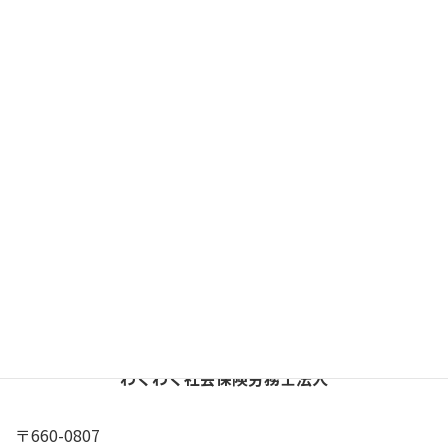
パーキンソン病
、
基礎年金２級
、
指定難病
、
肢体
カテゴリー
、
難病
初診日が証明できない
相当因果関係
タグ
X
YouTube
Google
プライバシーポリシー
わくわく社会保険労務士法人
〒660-0807