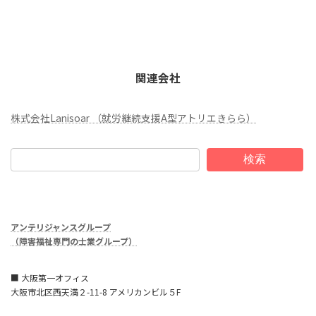
関連会社
株式会社Lanisoar （就労継続支援A型アトリエきらら）
検索
アンテリジャンスグループ
（障害福祉専門の士業グループ）
■ 大阪第一オフィス
大阪市北区西天満２-11-8 アメリカンビル５F