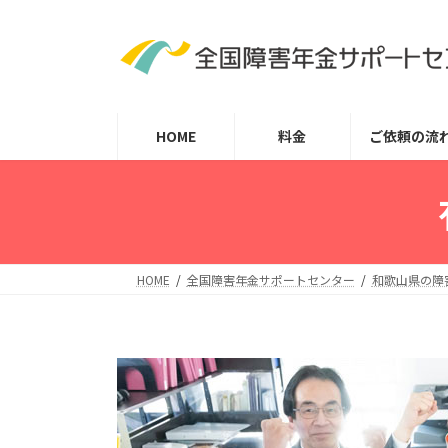
コ
ナ
ン
ビ
テ
ゲ
ン
ー
ツ
シ
HOME
料金
ご依頼の流
へ
ョ
ス
ン
キ
に
ッ
移
プ
動
HOME
全国障害年金サポートセンター
和歌山県の障