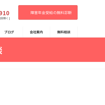
。
910
障害年金受給の無料診断
祝日除く ]
ブログ
会社案内
無料相談
談