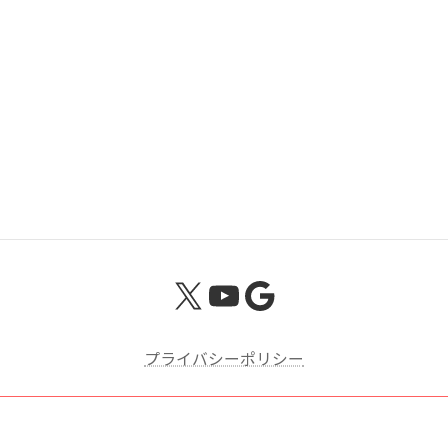
高岡 （たかおか） 年金事務所の管轄区域
高岡市 氷見市 射水市
X
YouTube
Google
プライバシーポリシー