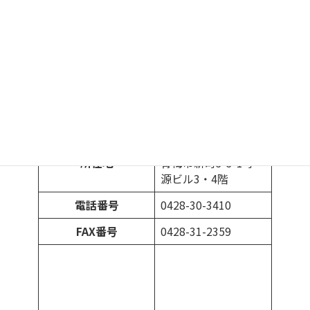
羽村市を管轄する年金事務所
羽村市を管轄する年金事務所は青梅 （おうめ） 年金事務
所になります。
青梅 （おうめ） 年金事務所ホームページ
〒198-8525 東京都
所在地
青梅市新町3-3-1 宇
源ビル3・4階
電話番号
0428-30-3410
FAX番号
0428-31-2359