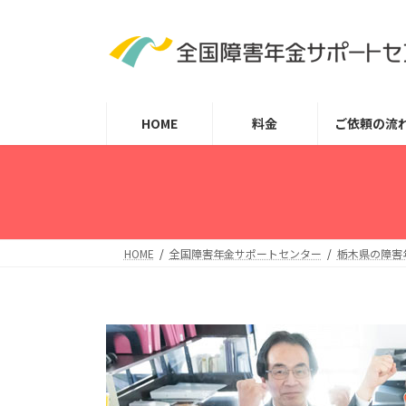
コ
ナ
ン
ビ
テ
ゲ
ン
ー
ツ
シ
HOME
料金
ご依頼の流
へ
ョ
ス
ン
キ
に
ッ
移
プ
動
HOME
全国障害年金サポートセンター
栃木県の障害