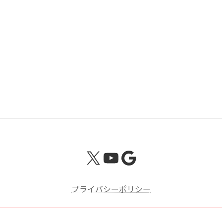
草津 （くさつ） 年金事務所の管轄区域
草津市 近江八幡市 守山市 栗東市 甲賀市 野洲市
湖南市 蒲生郡
X
YouTube
Google
プライバシーポリシー