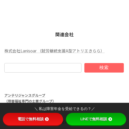
関連会社
株式会社Lanisoar （就労継続支援A型アトリエきらら）
検索
アンテリジャンスグループ
（障害福祉専門の士業グループ）
＼ 私は障害年金を受給できるの？／
■ 大阪第一オフィス
電話で無料相談
LINEで無料相談
大阪市北区西天満２-11-8 アメリカンビル５F