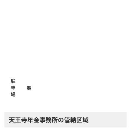
近鉄「大阪阿部野橋駅」下車 天王寺口より
徒歩 8分
地下鉄御堂筋線「天王寺駅」下車 7号出口より
徒歩 7分
地下鉄谷町線「天王寺駅」下車 アベ地下10番出
徒歩 6分
駐
車
無
場
天王寺年金事務所の管轄区域