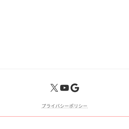
「内間停留所」下車 徒歩 1分
駐
車
有 （30台）
場
X
YouTube
Google
プライバシーポリシー