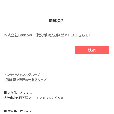
関連会社
株式会社Lanisoar （就労継続支援A型アトリエきらら）
検索
アンテリジャンスグループ
（障害福祉専門の士業グループ）
■ 大阪第一オフィス
大阪市北区西天満２-11-8 アメリカンビル５F
■ 大阪第二オフィス