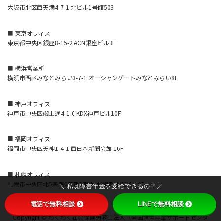
大阪市北区西天満4-7-1 北ビル1号館503
■ 東京オフィス
東京都中央区銀座8-15-2 ACN銀座ビル8F
■ 横浜営業所
横浜市西区みなとみらい3-7-1 オーシャンゲートみなとみらい8F
■ 神戸オフィス
神戸市中央区磯上通4-1-6 KDX神戸ビル10F
■ 福岡オフィス
福岡市中央区天神1-4-1 西日本新聞会館 16F
■ 札幌オフィス
札幌市中央区北5条西6丁目1番地 北海道通信ビル9F
＼ 私は障害年金を受給できるの？／
電話で無料相談
LINEで無料相談
Copyright © わくわく社会保険労務士法人（全国障害年金サポートセンタ