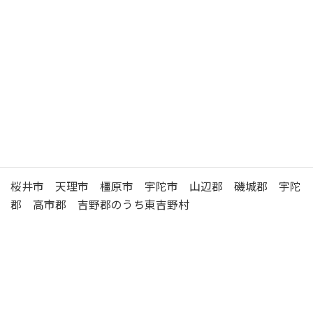
JR桜井線「桜井駅」下車 徒歩 5分
駐
車
有 （16台）
場
桜井 （さくらい） 年金事務所の管轄区域
桜井市 天理市 橿原市 宇陀市 山辺郡 磯城郡 宇陀
郡 高市郡 吉野郡のうち東吉野村