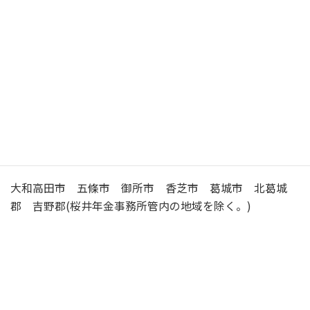
駐
車
有 （10台）
場
大和高田 （やまとたかだ） 年金事務所の
管轄区域
大和高田市 五條市 御所市 香芝市 葛城市 北葛城
郡 吉野郡(桜井年金事務所管内の地域を除く。)