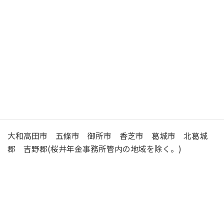
駐
車
有 （10台）
場
大和高田 （やまとたかだ） 年金事務所の
管轄区域
大和高田市 五條市 御所市 香芝市 葛城市 北葛城
郡 吉野郡(桜井年金事務所管内の地域を除く。)