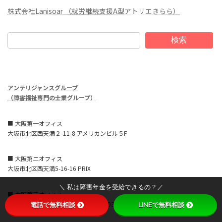
株式会社Lanisoar （就労継続支援A型アトリエきらら）
検索
アンテリジャンスグループ
（障害福祉専門の士業グループ）
■ 大阪第一オフィス
大阪市北区西天満２-11-8 アメリカンビル５F
■ 大阪第二オフィス
大阪市北区西天満5-16-16 PRIX
＼ 私は障害年金を受給できるの？／
■ 大阪第三オフィス
大阪市北区西天満4-7-1 北ビル1号館503
電話で無料相談
LINEで無料相談