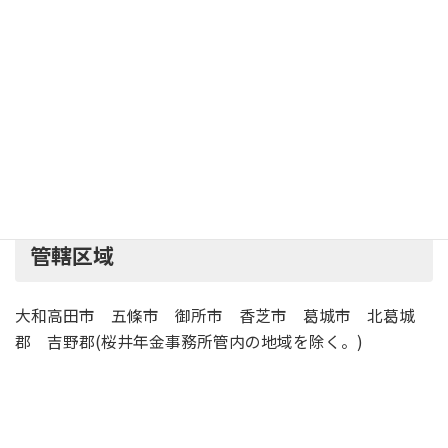
近鉄大阪線「大和高田駅」またはJR和歌山線「高
下車 徒歩 5分
駐
車
有 （10台）
場
大和高田 （やまとたかだ） 年金事務所の
管轄区域
大和高田市 五條市 御所市 香芝市 葛城市 北葛城
郡 吉野郡(桜井年金事務所管内の地域を除く。)