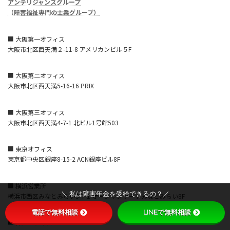
アンテリジャンスグループ
（障害福祉専門の士業グループ）
■ 大阪第一オフィス
大阪市北区西天満２-11-8 アメリカンビル５F
■ 大阪第二オフィス
大阪市北区西天満5-16-16 PRIX
■ 大阪第三オフィス
大阪市北区西天満4-7-1 北ビル1号館503
■ 東京オフィス
東京都中央区銀座8-15-2 ACN銀座ビル8F
■ 横浜営業所
＼ 私は障害年金を受給できるの？／
横浜市西区みなとみらい3-7-1 オーシャンゲートみなとみらい8F
電話で無料相談
LINEで無料相談
■ 神戸オフィス