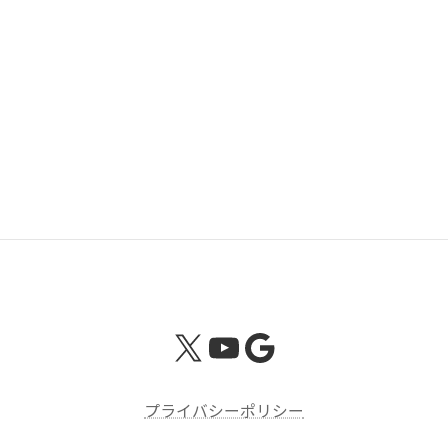
場
長野北年金事務所の管轄区域
長野市（長野南北年金事務所管内の地域を除く。） 須坂
市 中野市 飯山市 上高井郡 下高井郡 上水内郡のうち信濃
町及び飯綱町 下水内郡
X
YouTube
Google
プライバシーポリシー