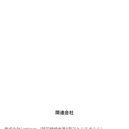
関連会社
株式会社Lanisoar （就労継続支援A型アトリエきらら）