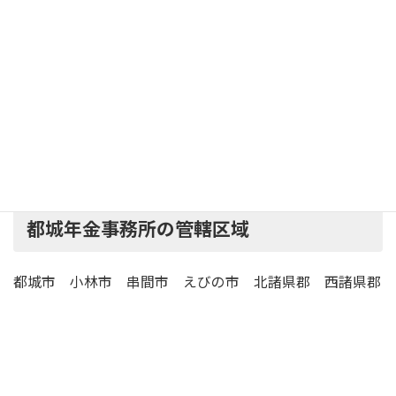
宮崎交通バス「都城運転免許センター前停留所」
徒歩 3分
駐
車
有 （34台）
場
都城年金事務所の管轄区域
都城市 小林市 串間市 えびの市 北諸県郡 西諸県郡