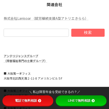
関連会社
株式会社Lanisoar （就労継続支援A型アトリエきらら）
検索
アンテリジャンスグループ
（障害福祉専門の士業グループ）
■ 大阪第一オフィス
大阪市北区西天満２-11-8 アメリカンビル５F
■ 大阪第二オフィス
＼ 私は障害年金を受給できるの？／
大阪市北区西天満5-16-16 PRIX
電話で無料相談
LINEで無料相談
■ 大阪第三オフィス