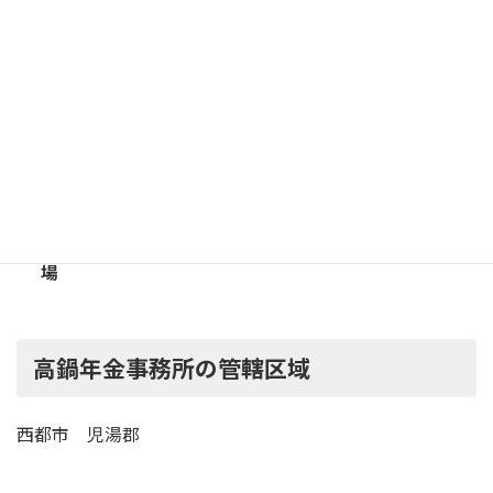
宮崎交通バス「萩原停留所」下車
徒歩 2分
宮崎交通バス「南九州化学前停留所」下車
徒歩 2分
駐
車
有 （12台）
場
高鍋年金事務所の管轄区域
西都市 児湯郡