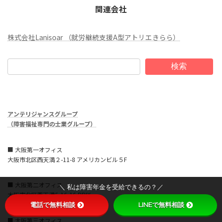
関連会社
株式会社Lanisoar （就労継続支援A型アトリエきらら）
検索
アンテリジャンスグループ
（障害福祉専門の士業グループ）
■ 大阪第一オフィス
大阪市北区西天満２-11-8 アメリカンビル５F
■ 大阪第二オフィス
＼ 私は障害年金を受給できるの？／
大阪市北区西天満5-16-16 PRIX
電話で無料相談
LINEで無料相談
■ 大阪第三オフィス