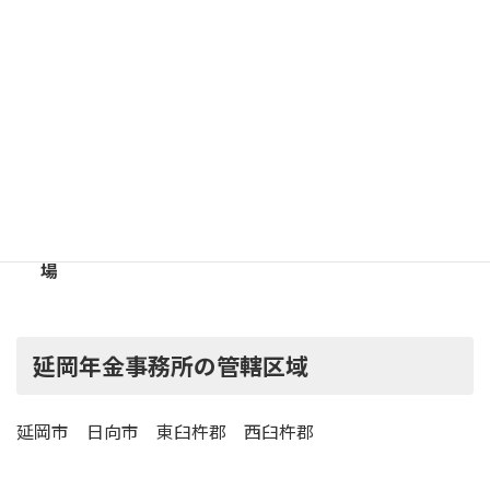
JR日豊本線「南延岡駅」下車
タクシー 10分
宮崎交通バス「桜小路停留所」下車
徒歩 5分
駐
車
有 （16台）
場
延岡年金事務所の管轄区域
延岡市 日向市 東臼杵郡 西臼杵郡