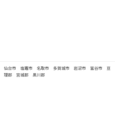
徒歩 7分
駐
車
有 （15台）
場
仙台東年金事務所の管轄区域
仙台市 塩竈市 名取市 多賀城市 岩沼市 富谷市 亘
理郡 宮城郡 黒川郡