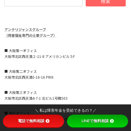
検索
アンテリジャンスグループ
（障害福祉専門の士業グループ）
■ 大阪第一オフィス
大阪市北区西天満２-11-8 アメリカンビル５F
■ 大阪第二オフィス
大阪市北区西天満5-16-16 PRIX
■ 大阪第三オフィス
大阪市北区西天満4-7-1 北ビル1号館503
＼ 私は障害年金を受給できるの？／
■ 東京オフィス
東京都中央区銀座8-15-2 ACN銀座ビル8F
電話で無料相談
LINEで無料相談