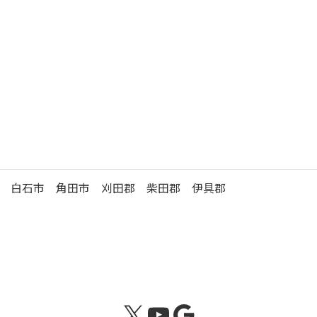
徒歩 15分
駐
車
有 （17台）
場
大河原年金事務所の管轄区域
白石市 角田市 刈田郡 柴田郡 伊具郡
X
YouTube
Google