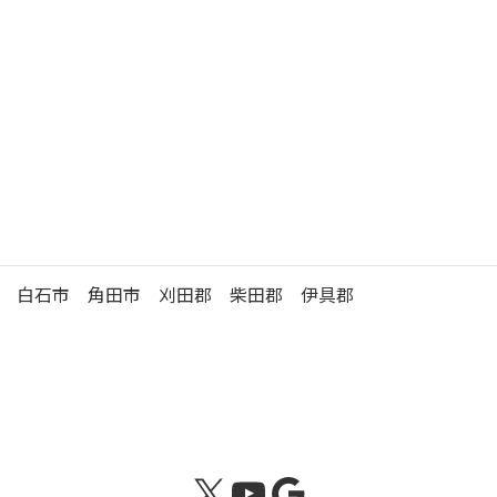
徒歩 15分
駐
車
有 （17台）
場
大河原年金事務所の管轄区域
白石市 角田市 刈田郡 柴田郡 伊具郡
X
YouTube
Google