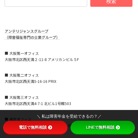
検索
アンテリジャンスグループ
（障害福祉専門の士業グループ）
■ 大阪第一オフィス
大阪市北区西天満２-11-8 アメリカンビル５F
■ 大阪第二オフィス
大阪市北区西天満5-16-16 PRIX
■ 大阪第三オフィス
大阪市北区西天満4-7-1 北ビル1号館503
＼ 私は障害年金を受給できるの？／
■ 東京オフィス
東京都中央区銀座8-15-2 ACN銀座ビル8F
電話で無料相談
LINEで無料相談