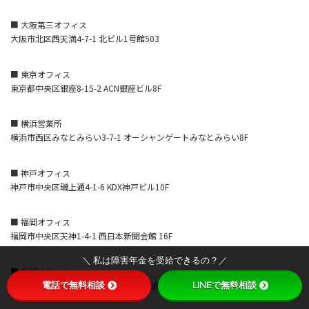
■ 大阪第三オフィス
大阪市北区西天満4-7-1 北ビル1号館503
■ 東京オフィス
東京都中央区銀座8-15-2 ACN銀座ビル8F
■ 横浜営業所
横浜市西区みなとみらい3-7-1 オーシャンゲートみなとみらい8F
■ 神戸オフィス
神戸市中央区磯上通4-1-6 KDX神戸ビル10F
■ 福岡オフィス
福岡市中央区天神1-4-1 西日本新聞会館 16F
＼ 私は障害年金を受給できるの？／
■ 札幌オフィス
札幌市中央区北5条西6丁目1番地 北海道通信ビル9F
電話で無料相談
LINEで無料相談