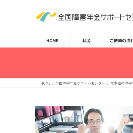
コ
ナ
ン
ビ
テ
ゲ
ン
ー
ツ
シ
HOME
料金
ご依頼の流
へ
ョ
ス
ン
キ
に
ッ
移
プ
動
HOME
全国障害年金サポートセンター
熊本県の障害