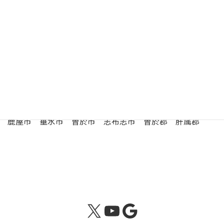
駐
車
有 （31台）
場
鹿屋 （かのや） 年金事務所の管轄区域
鹿屋市 垂水市 曽於市 志布志市 曽於郡 肝属郡
X
YouTube
Google