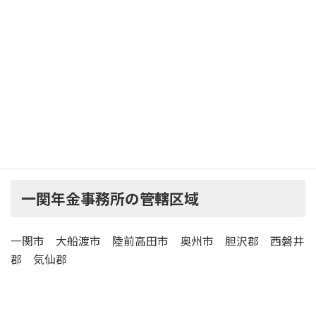
徒歩 25分
岩手県交通「竹山停留所」下車
徒歩 5分
駐
車
有 （20台）
場
一関年金事務所の管轄区域
一関市 大船渡市 陸前高田市 奥州市 胆沢郡 西磐井
郡 気仙郡