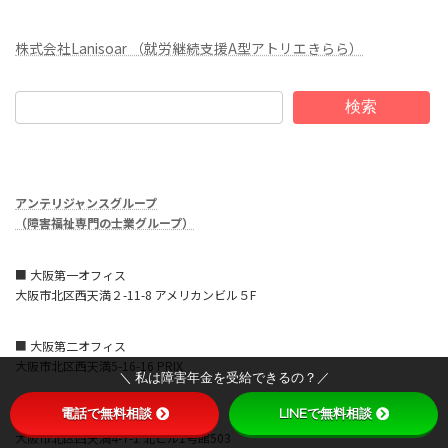
株式会社Lanisoar （就労継続支援A型アトリエきらら）
検索
アンテリジャンスグループ
（障害福祉専門の士業グループ）
■ 大阪第一オフィス
大阪市北区西天満２-11-8 アメリカンビル５F
■ 大阪第二オフィス
大阪市北区西天満5-16-16 PRIX
＼ 私は障害年金を受給できるの？／
電話で無料相談
LINEで無料相談
■ 大阪第三オフィス
大阪市北区西天満4-7-1 北ビル1号館503