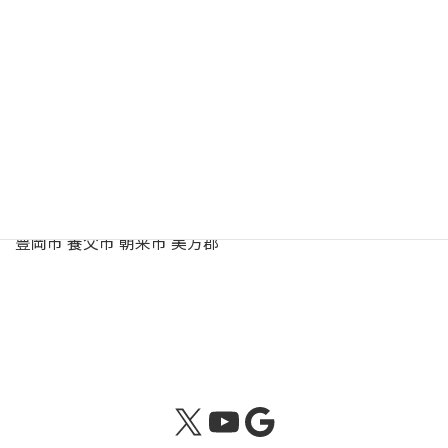
駐
車
有 （10台）
場
豊岡年金事務所の管轄区域
豊岡市 養父市 朝来市 美方郡
X
YouTube
Google