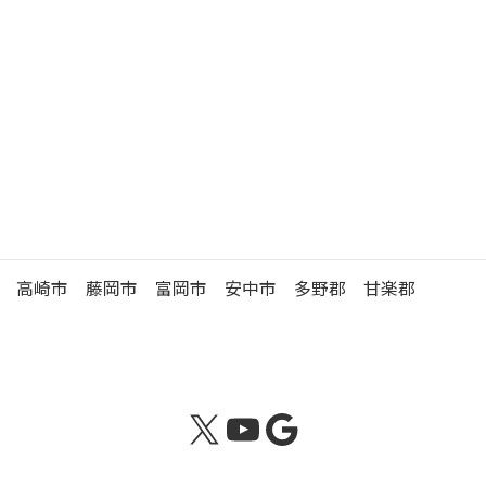
徒歩 5分
駐
車
有 （35台）
場
高崎年金事務所の管轄区域
高崎市 藤岡市 富岡市 安中市 多野郡 甘楽郡
X
YouTube
Google