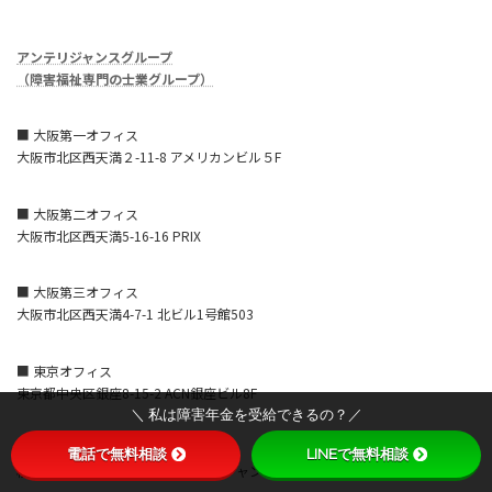
アンテリジャンスグループ
（障害福祉専門の士業グループ）
■ 大阪第一オフィス
大阪市北区西天満２-11-8 アメリカンビル５F
■ 大阪第二オフィス
大阪市北区西天満5-16-16 PRIX
■ 大阪第三オフィス
大阪市北区西天満4-7-1 北ビル1号館503
■ 東京オフィス
東京都中央区銀座8-15-2 ACN銀座ビル8F
＼ 私は障害年金を受給できるの？／
■ 横浜営業所
電話で無料相談
LINEで無料相談
横浜市西区みなとみらい3-7-1 オーシャンゲートみなとみらい8F