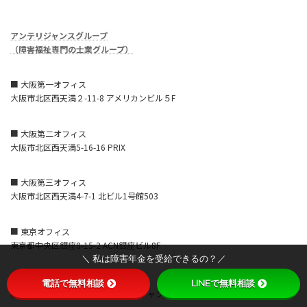
アンテリジャンスグループ
（障害福祉専門の士業グループ）
■ 大阪第一オフィス
大阪市北区西天満２-11-8 アメリカンビル５F
■ 大阪第二オフィス
大阪市北区西天満5-16-16 PRIX
■ 大阪第三オフィス
大阪市北区西天満4-7-1 北ビル1号館503
■ 東京オフィス
東京都中央区銀座8-15-2 ACN銀座ビル8F
＼ 私は障害年金を受給できるの？／
■ 横浜営業所
電話で無料相談
LINEで無料相談
横浜市西区みなとみらい3-7-1 オーシャンゲートみなとみらい8F