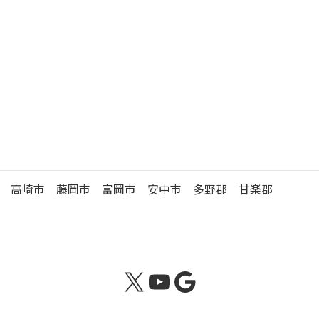
徒歩 5分
駐
車
有 （35台）
場
高崎年金事務所の管轄区域
高崎市 藤岡市 富岡市 安中市 多野郡 甘楽郡
X
YouTube
Google