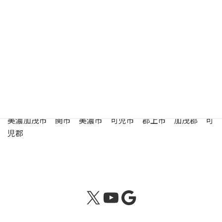
駐
車
有 （30台）
場
美濃加茂年金事務所の管轄区域
美濃加茂市 関市 美濃市 可児市 郡上市 加茂郡 可
児郡
X
YouTube
Google