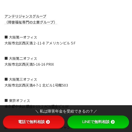
アンテリジャンスグループ
（障害福祉専門の士業グループ）
■ 大阪第一オフィス
大阪市北区西天満２-11-8 アメリカンビル５F
■ 大阪第二オフィス
大阪市北区西天満5-16-16 PRIX
■ 大阪第三オフィス
大阪市北区西天満4-7-1 北ビル1号館503
■ 東京オフィス
東京都中央区銀座8-15-2 ACN銀座ビル8F
＼ 私は障害年金を受給できるの？／
■ 横浜営業所
電話で無料相談
LINEで無料相談
横浜市西区みなとみらい3-7-1 オーシャンゲートみなとみらい8F