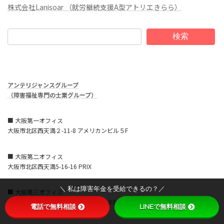
株式会社Lanisoar （就労継続支援A型アトリエきらら）
検索
アンテリジャンスグループ
（障害福祉専門の士業グループ）
■ 大阪第一オフィス
大阪市北区西天満２-11-8 アメリカンビル５F
■ 大阪第二オフィス
大阪市北区西天満5-16-16 PRIX
＼ 私は障害年金を受給できるの？／
■ 大阪第三オフィス
大阪市北区西天満4-7-1 北ビル1号館503
電話で無料相談
LINEで無料相談