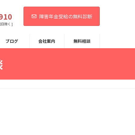
。
910
障害年金受給の無料診断
祝日除く ]
ブログ
会社案内
無料相談
談