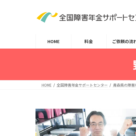
コ
ナ
ン
ビ
テ
ゲ
ン
ー
ツ
シ
HOME
料金
ご依頼の流
へ
ョ
ス
ン
キ
に
ッ
移
プ
動
HOME
全国障害年金サポートセンター
青森県の障害