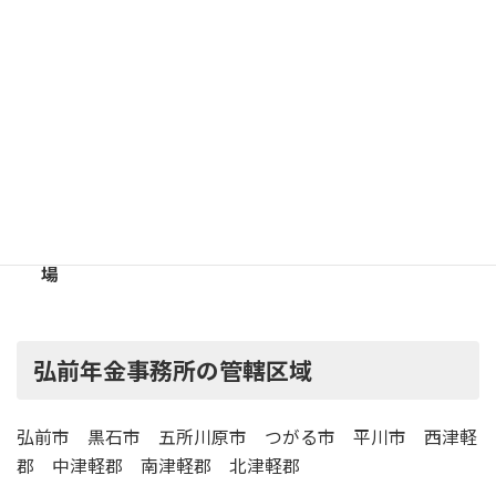
弘南鉄道弘南線「弘前東高校前駅」下車
徒歩 5分
弘南バス「弘前年金事務所前停留所」下車
徒歩 1分
駐
車
有 （30台）
場
弘前年金事務所の管轄区域
弘前市 黒石市 五所川原市 つがる市 平川市 西津軽
郡 中津軽郡 南津軽郡 北津軽郡