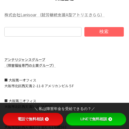
株式会社Lanisoar （就労継続支援A型アトリエきらら）
検索
アンテリジャンスグループ
（障害福祉専門の士業グループ）
■ 大阪第一オフィス
大阪市北区西天満２-11-8 アメリカンビル５F
■ 大阪第二オフィス
大阪市北区西天満5-16-16 PRIX
＼ 私は障害年金を受給できるの？／
電話で無料相談
LINEで無料相談
■ 大阪第三オフィス
大阪市北区西天満4-7-1 北ビル1号館503