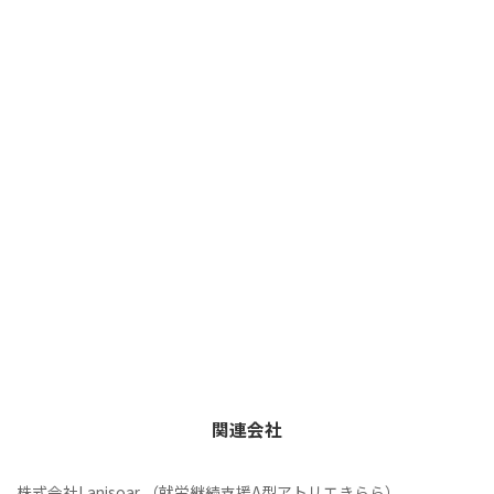
関連会社
株式会社Lanisoar （就労継続支援A型アトリエきらら）