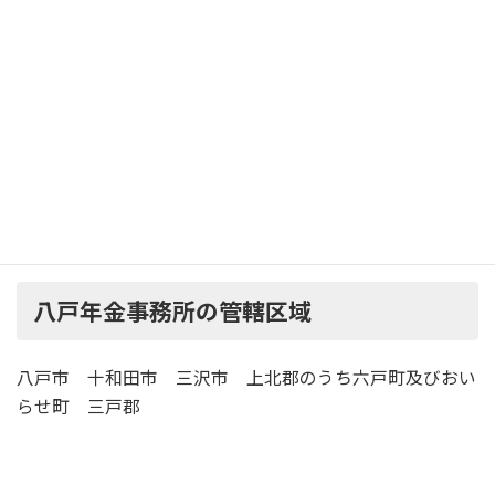
徒歩 15分
八戸市営バス、南部バス「城下四丁目停留所」下
徒歩 3分
駐
車
有 （34台）
場
八戸年金事務所の管轄区域
八戸市 十和田市 三沢市 上北郡のうち六戸町及びおい
らせ町 三戸郡