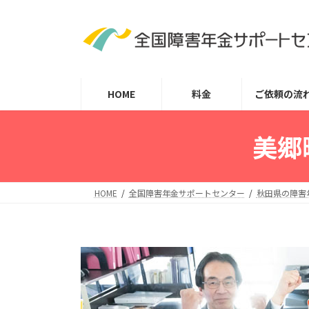
コ
ナ
ン
ビ
テ
ゲ
ン
ー
ツ
シ
HOME
料金
ご依頼の流
へ
ョ
ス
ン
キ
に
美郷
ッ
移
プ
動
HOME
全国障害年金サポートセンター
秋田県の障害