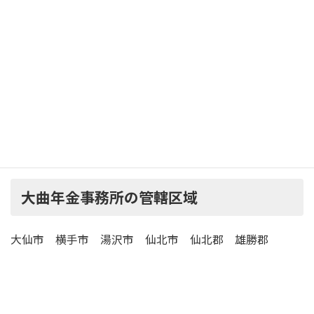
徒歩 1分
羽後交通「大曲バスターミナル」下車
徒歩 1分
駐
車
有 （20台）
場
大曲年金事務所の管轄区域
大仙市 横手市 湯沢市 仙北市 仙北郡 雄勝郡