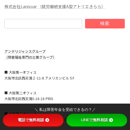
株式会社Lanisoar （就労継続支援A型アトリエきらら）
検索
アンテリジャンスグループ
（障害福祉専門の士業グループ）
■ 大阪第一オフィス
大阪市北区西天満２-11-8 アメリカンビル５F
■ 大阪第二オフィス
大阪市北区西天満5-16-16 PRIX
＼ 私は障害年金を受給できるの？／
■ 大阪第三オフィス
大阪市北区西天満4-7-1 北ビル1号館503
電話で無料相談
LINEで無料相談