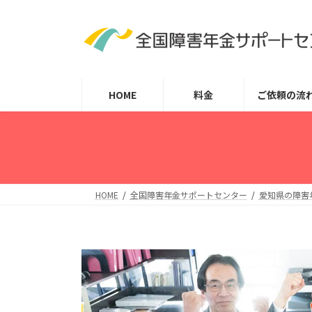
コ
ナ
ン
ビ
テ
ゲ
ン
ー
ツ
シ
HOME
料金
ご依頼の流
へ
ョ
ス
ン
キ
に
ッ
移
プ
動
HOME
全国障害年金サポートセンター
愛知県の障害