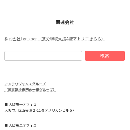
関連会社
株式会社Lanisoar （就労継続支援A型アトリエきらら）
検索
アンテリジャンスグループ
（障害福祉専門の士業グループ）
■ 大阪第一オフィス
大阪市北区西天満２-11-8 アメリカンビル５F
■ 大阪第二オフィス