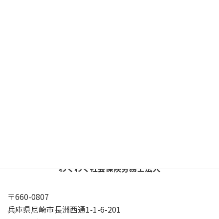
基礎年金２級
、
肢体
カテゴリー
病院
認定日の診断書がとれない
タグ
X
YouTube
Google
プライバシーポリシー
わくわく社会保険労務士法人
〒660-0807
兵庫県尼崎市長洲西通1-1-6-201