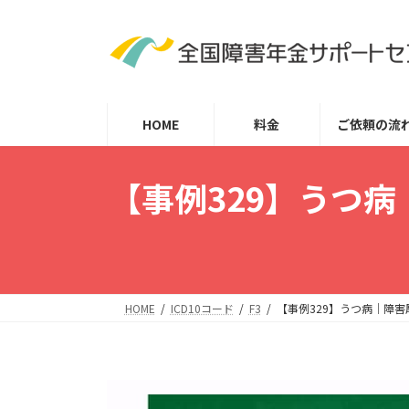
コ
ナ
ン
ビ
テ
ゲ
ン
ー
ツ
シ
HOME
料金
ご依頼の流
へ
ョ
ス
ン
キ
に
【事例329】うつ
ッ
移
プ
動
HOME
ICD10コード
F3
【事例329】うつ病｜障