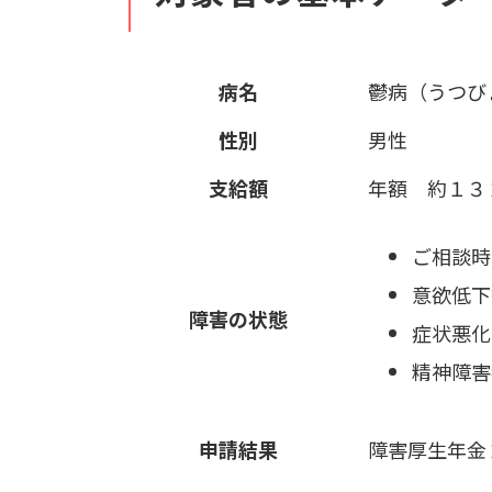
病名
鬱病（うつび
性別
男性
支給額
年額 約１３
ご相談時
意欲低下
障害の状態
症状悪化
精神障害
申請結果
障害厚生年金