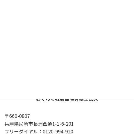
後天性免疫不全症候群（AIDS）
、
肝疾患
動画で事例紹介
額改定請求
タグ
X
YouTube
Google
プライバシーポリシー
わくわく社会保険労務士法人
〒660-0807
兵庫県尼崎市長洲西通1-1-6-201
フリーダイヤル：0120-994-910