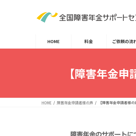
コ
ナ
ン
ビ
テ
ゲ
ン
ー
ツ
シ
HOME
料金
ご依頼の流
へ
ョ
ス
ン
キ
に
ッ
移
【障害年金申請
プ
動
HOME
障害年金申請者様の声
【障害年金申請者様の声